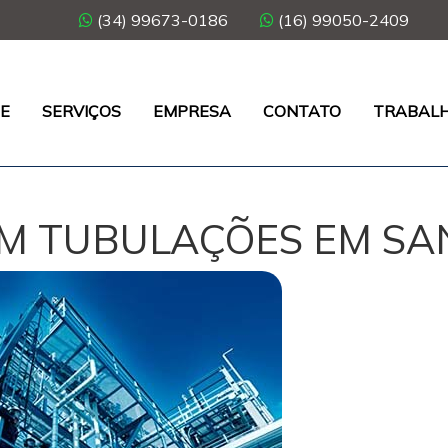
(34) 99673-0186
(16) 99050-2409
E
SERVIÇOS
EMPRESA
CONTATO
TRABAL
M TUBULAÇÕES EM SA